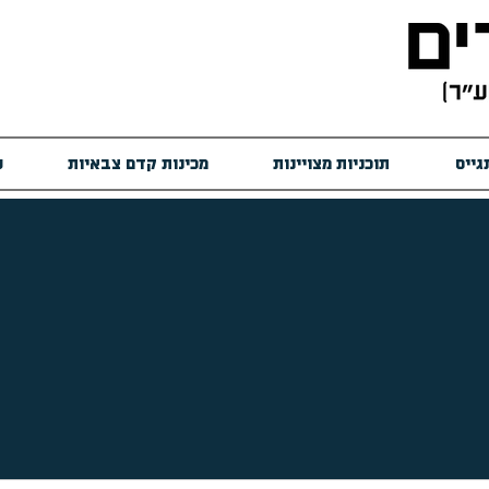
גייס
תוכניות מצויינות
מכינות קדם צבאיות
ש