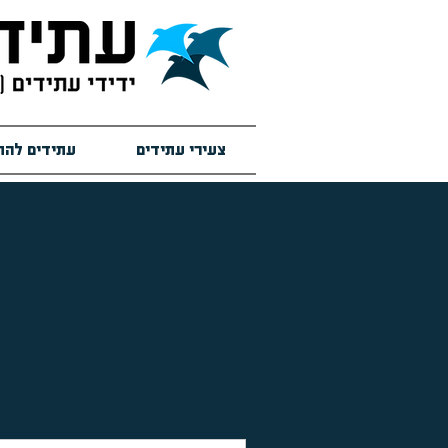
צעירי עתידים
עתידים להת