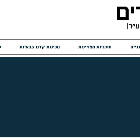
גייס
תוכניות מצויינות
מכינות קדם צבאיות
ש