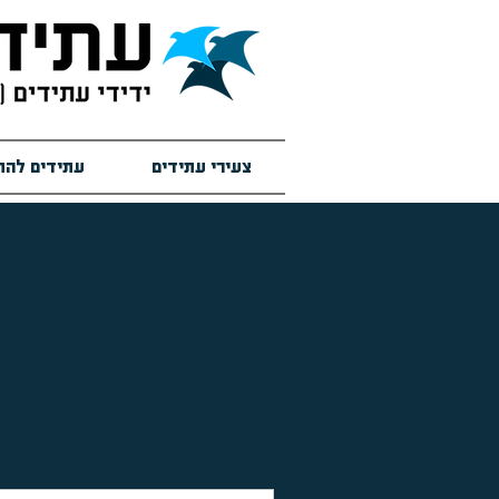
צעירי עתידים
עתידים להת