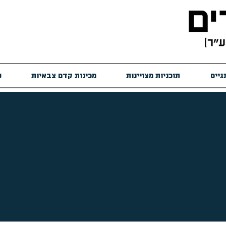
גייס
תוכניות מצויינות
מכינות קדם צבאיות
ש