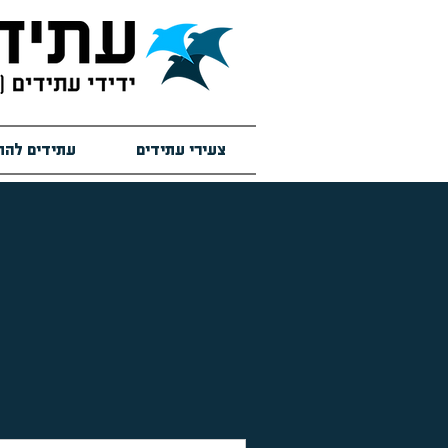
צעירי עתידים
עתידים להת