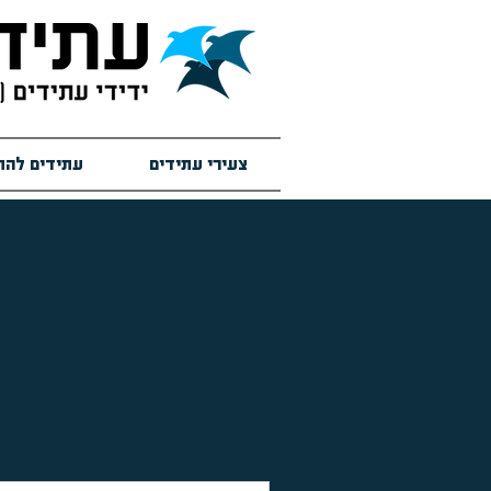
צעירי עתידים
עתידים להת