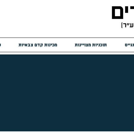
גייס
תוכניות מצויינות
מכינות קדם צבאיות
ש