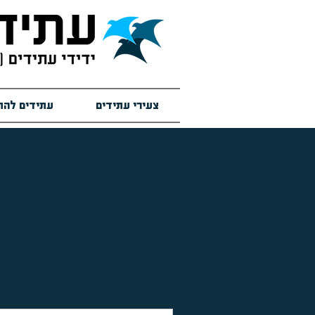
צעירי עתידים
עתידים להת