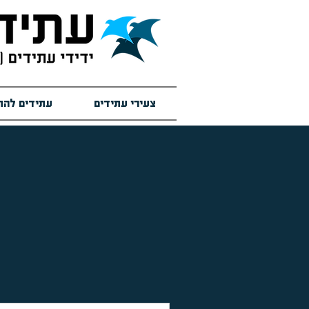
צעירי עתידים
עתידים להת