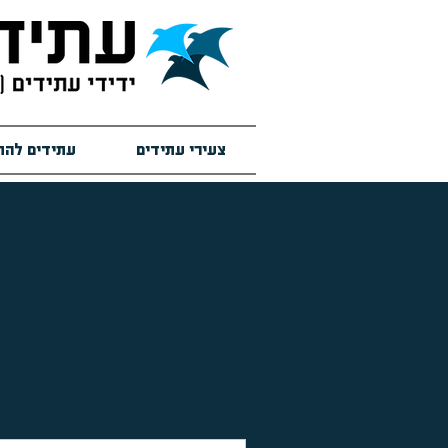
צעירי עתידים
עתידים להת