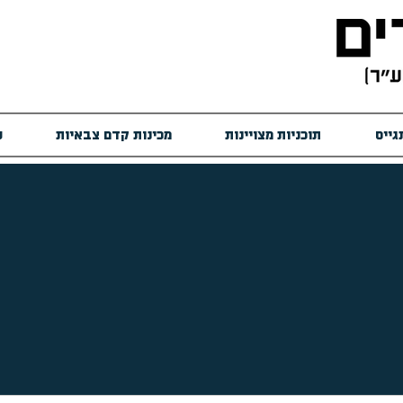
גייס
תוכניות מצויינות
מכינות קדם צבאיות
ש