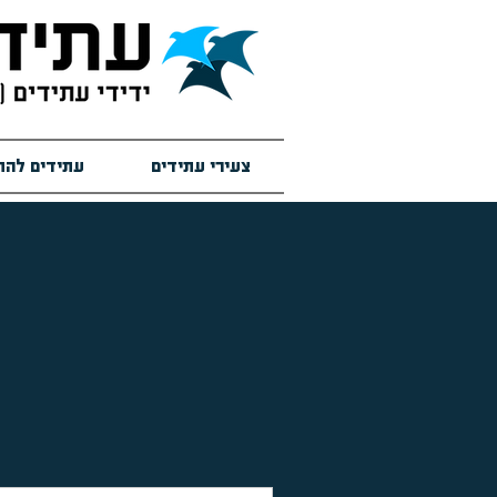
צעירי עתידים
עתידים להת