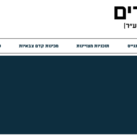
גייס
תוכניות מצויינות
מכינות קדם צבאיות
ש