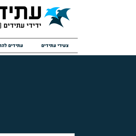
צעירי עתידים
עתידים להת