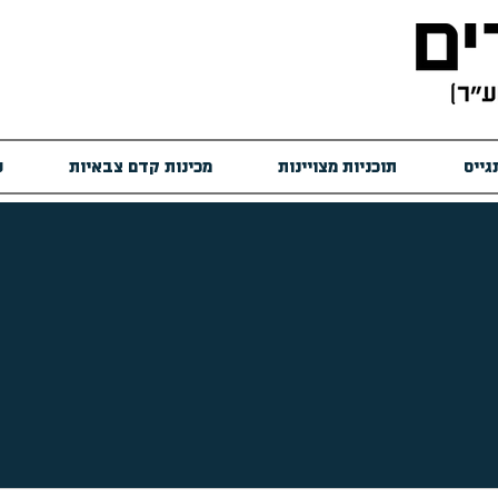
גייס
תוכניות מצויינות
מכינות קדם צבאיות
ש