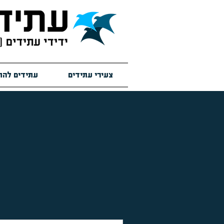
צעירי עתידים
עתידים להת