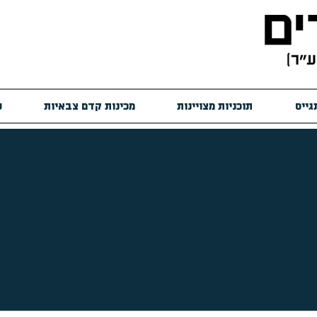
גייס
תוכניות מצויינות
מכינות קדם צבאיות
ש