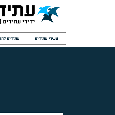
צעירי עתידים
עתידים להת