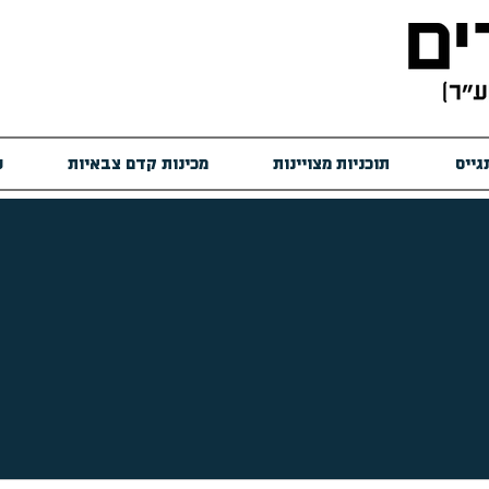
גייס
תוכניות מצויינות
מכינות קדם צבאיות
ש