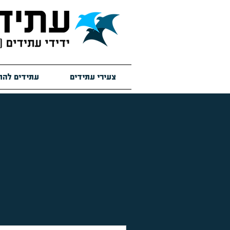
צעירי עתידים
עתידים להת