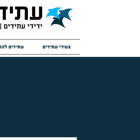
צעירי עתידים
עתידים להת