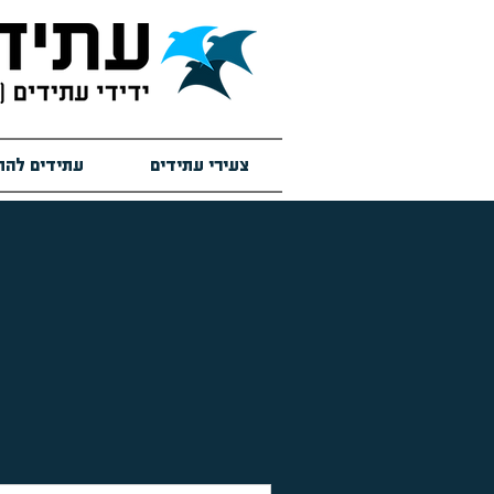
צעירי עתידים
עתידים להת