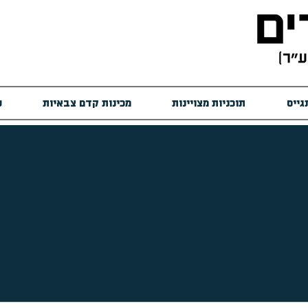
גייס
תוכניות מצויינות
מכינות קדם צבאיות
ש