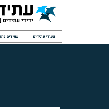
צעירי עתידים
עתידים להת