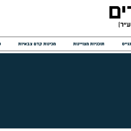
גייס
תוכניות מצויינות
מכינות קדם צבאיות
ש