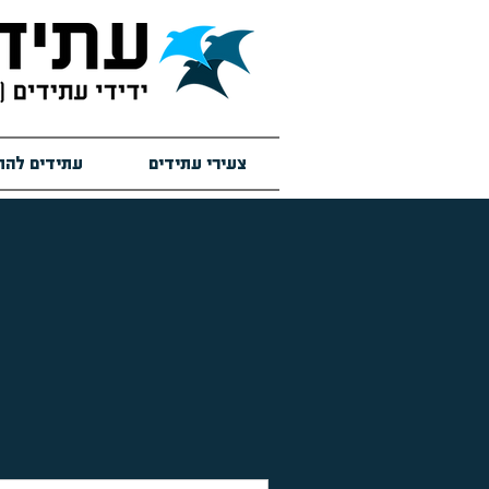
צעירי עתידים
עתידים להת