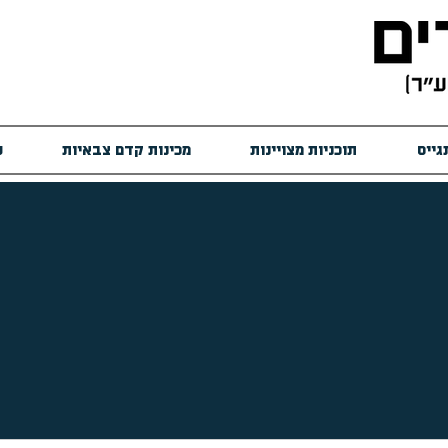
גייס
תוכניות מצויינות
מכינות קדם צבאיות
ש