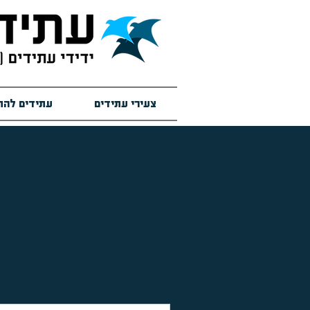
צעירי עתידים
עתידים להת