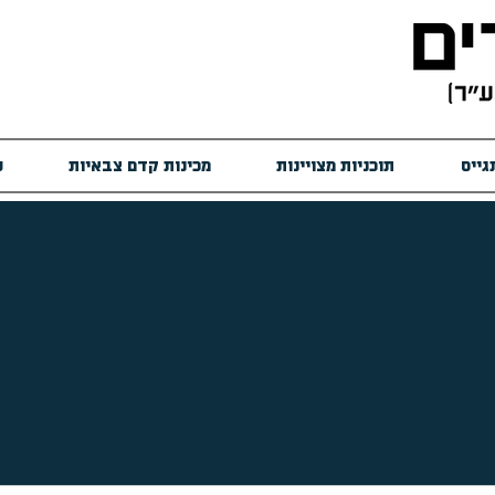
גייס
תוכניות מצויינות
מכינות קדם צבאיות
ש