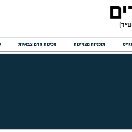
גייס
תוכניות מצויינות
מכינות קדם צבאיות
ש