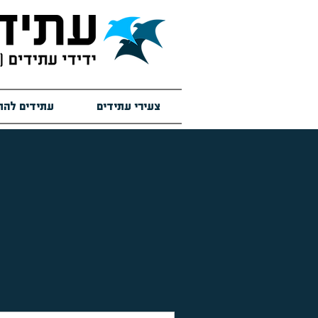
צעירי עתידים
עתידים להת