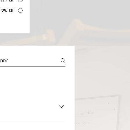
יום שלישי 17/06 בשע
רובופיסיקה 
יש להירשם בטופס הייעודי באתר, ואנחנו ניצור איתכם קשר לקראת ימי חשיפה והרשמה.