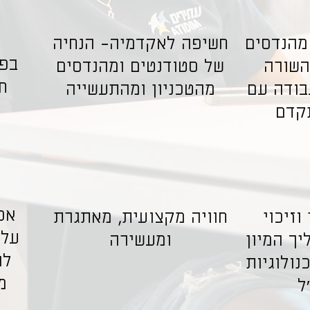
מהנדסים
חשיפה לאקדמיה- הנחיה
בפ
השורה
של סטודנטים ומהנדסים
ח
בודה עם
מהטכניון ומהתעשייה
קדם
אפ
 וזיכוי
חוויה מקצועית, מאתגרת
על 
יך המיון
ומעשירה
נולוגיות
מ
ל