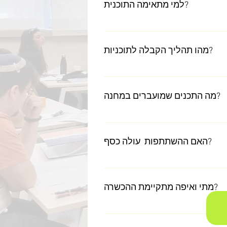
למי מתאימה התוכנית?
ית איכותית המיועדים לשירות
ישובים ואוכלוסיות ייחודיות
מהו תהליך הקבלה לתוכניות?
ם להשתתף בתוכניות עתידים
מכן להירשם בטופס ההרשמה
מה התכנים שמועברים במחנה?
ים בכיתה וישנם שעות הטסה
האם ההשתתפות עולה כסף?
מתי ואיפה מתקיימת ההכשרה?
זור נובמבר לפי מועדי הגיוס