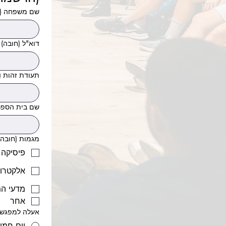
שם משפחה
(
דוא"ל
(חובה)
תעודת זהות
(
שם בית הספר
מגמות
(חובה)
פיסיקה
אלקטרונ
מדעי ה
אחר
אעלה למפגש 
יום חמישי 12/06