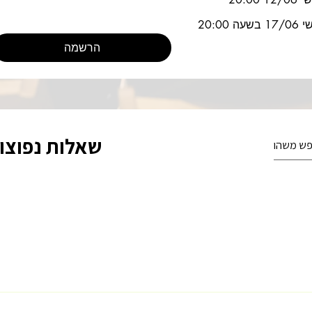
ה 20:00
הרשמה
שאלות נפוצו
יב
spec tec
המאיץ
מכינות
עתידיסטים