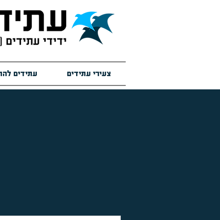
צעירי עתידים
עתידים להת