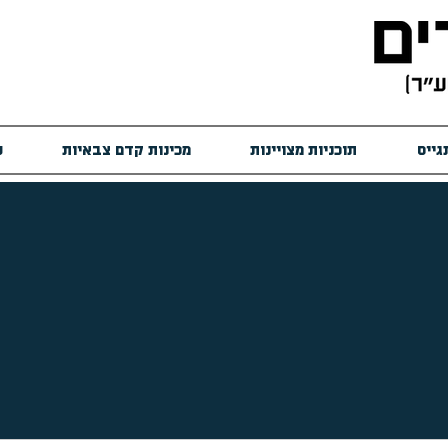
גייס
תוכניות מצויינות
מכינות קדם צבאיות
ש