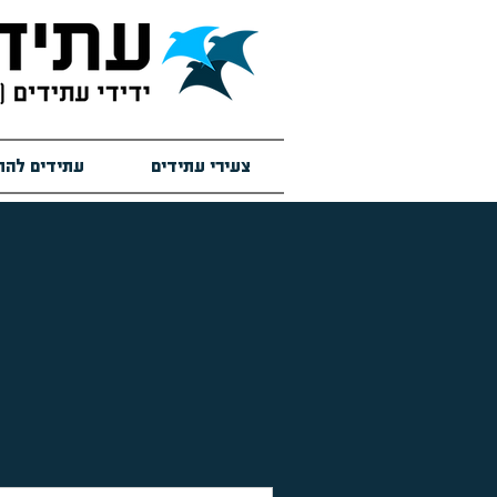
צעירי עתידים
עתידים להת