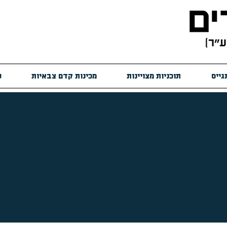
גייס
תוכניות מצויינות
מכינות קדם צבאיות
ש