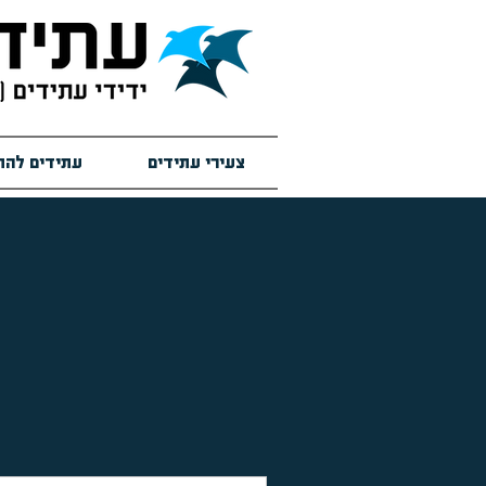
צעירי עתידים
עתידים להת