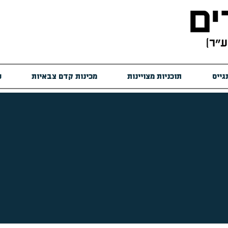
גייס
תוכניות מצויינות
מכינות קדם צבאיות
ש